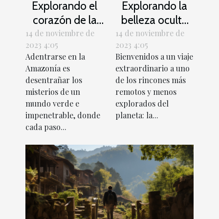
Explorando el
Explorando la
corazón de la
belleza oculta
Amazonía
de la Antártida
14 de noviembre de
14 de noviembre de
2023 4:05
2023 4:05
inexplorada
Adentrarse en la
Bienvenidos a un viaje
Amazonía es
extraordinario a uno
desentrañar los
de los rincones más
misterios de un
remotos y menos
mundo verde e
explorados del
impenetrable, donde
planeta: la...
cada paso...