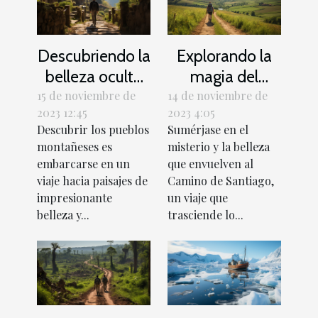
Descubriendo la
Explorando la
belleza oculta
magia del
de los pueblos
Camino de
15 de noviembre de
14 de noviembre de
2023 12:45
2023 4:05
montañeses
Santiago
Descubrir los pueblos
Sumérjase en el
montañeses es
misterio y la belleza
embarcarse en un
que envuelven al
viaje hacia paisajes de
Camino de Santiago,
impresionante
un viaje que
belleza y...
trasciende lo...