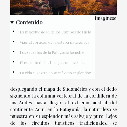
Imagínese
Contenido
La majestuosidad de los Campos de Hielo
Viaje al corazón de la estepa patagónica
Los secretos de la Patagonia lacustre
El encanto de los bosques ancestrales
La vida silvestre en su máximo esplendor
desplegando el mapa de Sudamérica y con el dedo
siguiendo la columna vertebral de la cordillera de
los Andes hasta llegar al extremo austral del
continente. Aquí, en la Patagonia, la naturaleza se
muestra en su esplendor más salvaje y puro. Lejos
de los circuitos turísticos tradicionales, se