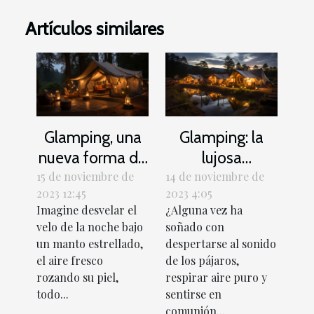
Artículos similares
Glamping, una
Glamping: la
nueva forma de
lujosa
alojamiento de
alternativa al
15 de noviembre de
14 de noviembre de
2023 12:45
2023 4:05
lujo
camping
Imagine desvelar el
¿Alguna vez ha
tradicional
velo de la noche bajo
soñado con
un manto estrellado,
despertarse al sonido
el aire fresco
de los pájaros,
rozando su piel,
respirar aire puro y
todo...
sentirse en
comunión...