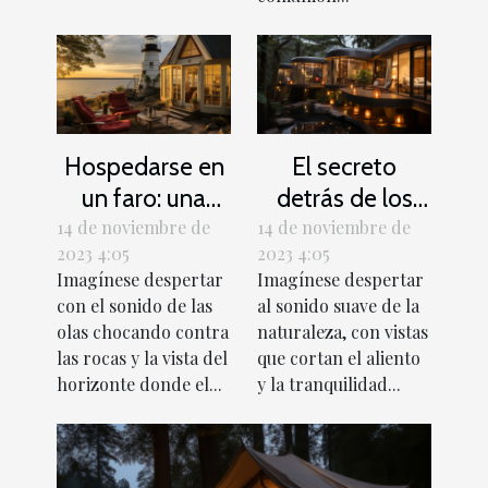
Hospedarse en
El secreto
un faro: una
detrás de los
experiencia
eco-lodges de
14 de noviembre de
14 de noviembre de
2023 4:05
2023 4:05
única
lujo
Imagínese despertar
Imagínese despertar
con el sonido de las
al sonido suave de la
olas chocando contra
naturaleza, con vistas
las rocas y la vista del
que cortan el aliento
horizonte donde el...
y la tranquilidad...